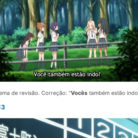
ema de revisão. Correção: “
Vocês
também estão indo
13