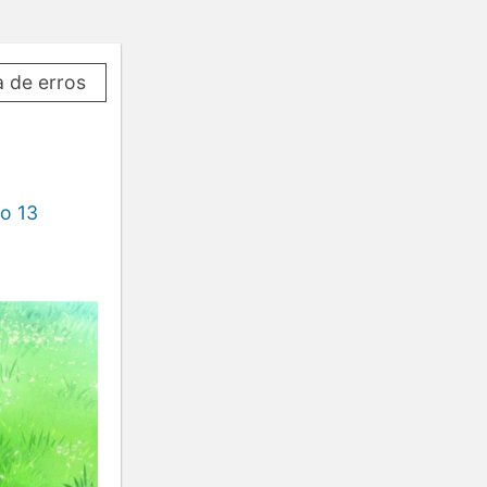
a de erros
o 13