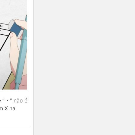
e “・” não é
m X na